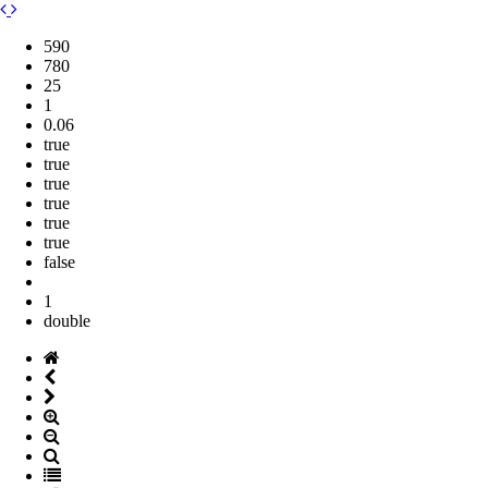
590
780
25
1
0.06
true
true
true
true
true
true
false
1
double