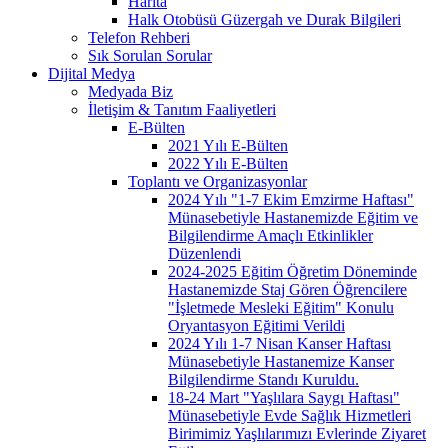
Harita
Halk Otobüsü Güzergah ve Durak Bilgileri
Telefon Rehberi
Sık Sorulan Sorular
Dijital Medya
Medyada Biz
İletişim & Tanıtım Faaliyetleri
E-Bülten
2021 Yılı E-Bülten
2022 Yılı E-Bülten
Toplantı ve Organizasyonlar
2024 Yılı "1-7 Ekim Emzirme Haftası"
Münasebetiyle Hastanemizde Eğitim ve
Bilgilendirme Amaçlı Etkinlikler
Düzenlendi
2024-2025 Eğitim Öğretim Döneminde
Hastanemizde Staj Gören Öğrencilere
"İşletmede Mesleki Eğitim" Konulu
Oryantasyon Eğitimi Verildi
2024 Yılı 1-7 Nisan Kanser Haftası
Münasebetiyle Hastanemize Kanser
Bilgilendirme Standı Kuruldu.
18-24 Mart "Yaşlılara Saygı Haftası"
Münasebetiyle Evde Sağlık Hizmetleri
Birimimiz Yaşlılarımızı Evlerinde Ziyaret