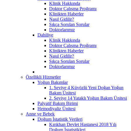
Klinik Hakkında
Doktor Çalışma Proğramı
Klinikten Haberler
Nasıl Gidilir?
Sıkça Sorulan Sorular
Doktorlarımız
Dahiliye
Klinik Hakkında
Doktor Çalışma Proğramı
Klinikten Haberler
Nasıl Gidilir?
Sıkça Sorulan Sorular
Doktorlarımız
Özellikli Hizmetler
Yoğun Bakımlar
1. Seviye 4 Küvözlü Yeni Doğan Yoğun
Bakım Ünitesi
2. Seviye 14 Yataklı Yoğun Bakım Ünitesi
Palyatif Bakım Birimi
Hemodiyaliz Ünitesi
Anne ve Bebek
Doğum İstatistik Verileri
Kırıkhan Devlet Hastanesi 2018 Yılı
Doğum İstatistikleri