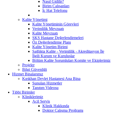
Nasıl Gidilir?
Birim Çalışanları
İç Hat Telefonu
Kalite Yönetimi
Kalite Yönetiminin Görevleri
Verimlilik Mevzuatı
Kalite Mevzuatı
SKS Hastane Değerlendirmeleri
Öz Değerlendirme Planı
Kalite Yönetim Birimi
Sağlıkta Kalite - Verimlilik - Akreditasyon İle
İlgili Kurum ve Kuruluşlar
Bölüm Kalite Sorumluları Komite ve Ekiplerimiz
Projeler
Bilgi Güvenliği
Hizmet Binalarımız
Kırıkhan Devlet Hastanesi Ana Bina
Sunulan Hizmetler
Tanıtım Videosu
Tıbbi Birimler
Kliniklerimiz
Acil Servis
Klinik Hakkında
Doktor Çalışma Proğramı