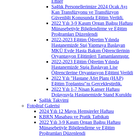
Ettiler
Sağlık Personellerimize 2024 Ocak Ayı
Kan Transfüzyonu ve Transfüzyon
Güvenliği Konusunda Eğitim Verildi.
2022 Yılı 3-9 Kasım Organ Bağışı Haftası
Münasebetiyle Bilgilendirme ve Eğitim
Proğramları Düzenlendi
2022-2023 Eğitim Öğretim Yılında
Hastanemizde Staj Yapmaya Başlayan
MKÜ Evde Hasta Bakım Öğrencilerinin
Oryantasyon Eğitimleri Tamamlanmıştır.
2022-2023 Eğitim Öğretim Yılında
Hastanemizde Staja Başlayan Lise
Öğrencilerine Oryantasyon Eğitimi Verildi
2022 Yılı "Hastane Afet Planı (HAP)
Eğitim Toplantısı"nı Gerçekleştirdik.
2022 Yılı 1-7 Nisan Kanser Haftası
Dolayısıyla Hastanemizde Stand Kuruldu
Sağlık Takvimi
Fotoğraf Galerisi
2024 Yılı 12 Mayıs Hemşireler Haftası
KBRN Masabaşı ve Pratik Tatbikatı
2022 Yılı 3-9 Kasım Organ Bağışı Haftası
Münasebetiyle Bilgilendirme ve Eğitim
Proğramları Düzenlendi