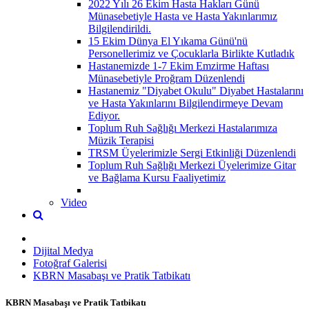
2022 Yılı 26 Ekim Hasta Hakları Günü
Münasebetiyle Hasta ve Hasta Yakınlarımız
Bilgilendirildi.
15 Ekim Dünya El Yıkama Günü'nü
Personellerimiz ve Çocuklarla Birlikte Kutladık
Hastanemizde 1-7 Ekim Emzirme Haftası
Münasebetiyle Proğram Düzenlendi
Hastanemiz "Diyabet Okulu" Diyabet Hastalarını
ve Hasta Yakınlarını Bilgilendirmeye Devam
Ediyor.
Toplum Ruh Sağlığı Merkezi Hastalarımıza
Müzik Terapisi
TRSM Üyelerimizle Sergi Etkinliği Düzenlendi
Toplum Ruh Sağlığı Merkezi Üyelerimize Gitar
ve Bağlama Kursu Faaliyetimiz
Video
Dijital Medya
Fotoğraf Galerisi
KBRN Masabaşı ve Pratik Tatbikatı
KBRN Masabaşı ve Pratik Tatbikatı