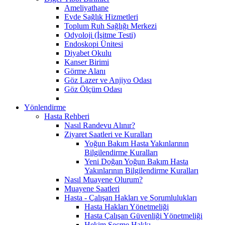
Ameliyathane
Evde Sağlık Hizmetleri
Toplum Ruh Sağlığı Merkezi
Odyoloji (İşitme Testi)
Endoskopi Ünitesi
Diyabet Okulu
Kanser Birimi
Görme Alanı
Göz Lazer ve Anjiyo Odası
Göz Ölçüm Odası
Yönlendirme
Hasta Rehberi
Nasıl Randevu Alınır?
Ziyaret Saatleri ve Kuralları
Yoğun Bakım Hasta Yakınlarının
Bilgilendirme Kuralları
Yeni Doğan Yoğun Bakım Hasta
Yakınlarının Bilgilendirme Kuralları
Nasıl Muayene Olurum?
Muayene Saatleri
Hasta - Çalışan Hakları ve Sorumlulukları
Hasta Hakları Yönetmeliği
Hasta Çalışan Güvenliği Yönetmeliği
Hekim Seçme Hakkı