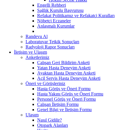
Engelli Rehberi
Sağlık Kurulu Başvurusu
Refakat Politikamız ve Refakatçi Kuralları
Nöbetçi Eczaneler
Anlaşmalı Kurumlar
Randevu Al
Laboratuvar Tetkik Sonuçları
Radyoloji Rapor Sonuçları
İletişim ve Ulaşım
Anketlerimiz
Çalışan Geri Bildirim Anketi
Yatan Hasta Deneyim Anketi
Ayaktan Hasta Deneyim Anketi
Acil Servis Hasta Deneyim Anketi
Öneri ve Görüşleriniz
Hasta Görüş ve Öneri Formu
Hasta Yakını Görüş ve Öneri Formu
Personel Görüş ve Öneri Formu
Çalışan İletişim Formu
Genel Bilgi ve İletişim Formu
Ulaşım
Nasıl Gidilir?
Otopark Alanları