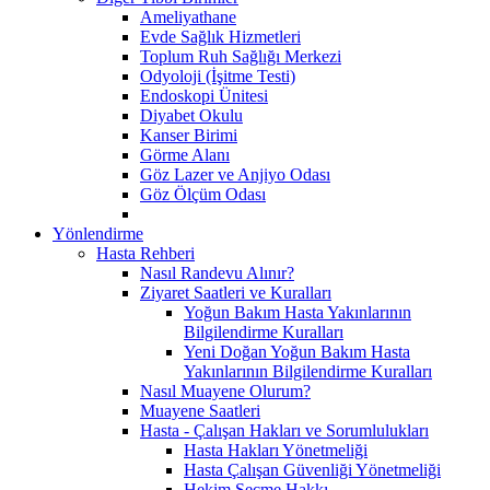
Ameliyathane
Evde Sağlık Hizmetleri
Toplum Ruh Sağlığı Merkezi
Odyoloji (İşitme Testi)
Endoskopi Ünitesi
Diyabet Okulu
Kanser Birimi
Görme Alanı
Göz Lazer ve Anjiyo Odası
Göz Ölçüm Odası
Yönlendirme
Hasta Rehberi
Nasıl Randevu Alınır?
Ziyaret Saatleri ve Kuralları
Yoğun Bakım Hasta Yakınlarının
Bilgilendirme Kuralları
Yeni Doğan Yoğun Bakım Hasta
Yakınlarının Bilgilendirme Kuralları
Nasıl Muayene Olurum?
Muayene Saatleri
Hasta - Çalışan Hakları ve Sorumlulukları
Hasta Hakları Yönetmeliği
Hasta Çalışan Güvenliği Yönetmeliği
Hekim Seçme Hakkı