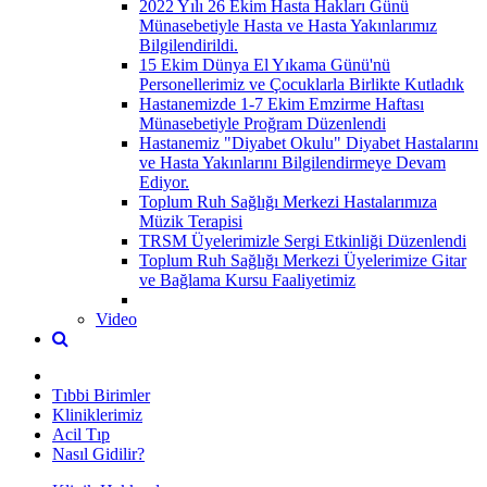
2022 Yılı 26 Ekim Hasta Hakları Günü
Münasebetiyle Hasta ve Hasta Yakınlarımız
Bilgilendirildi.
15 Ekim Dünya El Yıkama Günü'nü
Personellerimiz ve Çocuklarla Birlikte Kutladık
Hastanemizde 1-7 Ekim Emzirme Haftası
Münasebetiyle Proğram Düzenlendi
Hastanemiz "Diyabet Okulu" Diyabet Hastalarını
ve Hasta Yakınlarını Bilgilendirmeye Devam
Ediyor.
Toplum Ruh Sağlığı Merkezi Hastalarımıza
Müzik Terapisi
TRSM Üyelerimizle Sergi Etkinliği Düzenlendi
Toplum Ruh Sağlığı Merkezi Üyelerimize Gitar
ve Bağlama Kursu Faaliyetimiz
Video
Tıbbi Birimler
Kliniklerimiz
Acil Tıp
Nasıl Gidilir?