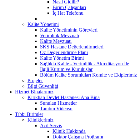
Nasıl Gidilir?
Birim Çalışanları
İç Hat Telefonu
Kalite Yönetimi
Kalite Yönetiminin Görevleri
Verimlilik Mevzuatı
Kalite Mevzuatı
SKS Hastane Değerlendirmeleri
Öz Değerlendirme Planı
Kalite Yönetim Birimi
Sağlıkta Kalite - Verimlilik - Akreditasyon İle
İlgili Kurum ve Kuruluşlar
Bölüm Kalite Sorumluları Komite ve Ekiplerimiz
Projeler
Bilgi Güvenliği
Hizmet Binalarımız
Kırıkhan Devlet Hastanesi Ana Bina
Sunulan Hizmetler
Tanıtım Videosu
Tıbbi Birimler
Kliniklerimiz
Acil Servis
Klinik Hakkında
Doktor Çalışma Proğramı