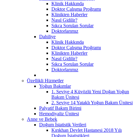
Klinik Hakkında
Doktor Çalışma Proğramı
Klinikten Haberler
Nasıl Gidilir?
Sıkça Sorulan Sorular
Doktorlarımız
Dahiliye
Klinik Hakkında
Doktor Çalışma Proğramı
Klinikten Haberler
Nasıl Gidilir?
Sıkça Sorulan Sorular
Doktorlarımız
Özellikli Hizmetler
Yoğun Bakımlar
1. Seviye 4 Küvözlü Yeni Doğan Yoğun
Bakım Ünitesi
2. Seviye 14 Yataklı Yoğun Bakım Ünitesi
Palyatif Bakım Birimi
Hemodiyaliz Ünitesi
Anne ve Bebek
Doğum İstatistik Verileri
Kırıkhan Devlet Hastanesi 2018 Yılı
Doğum İstatistikleri