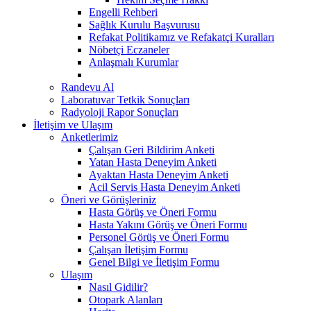
Engelli Rehberi
Sağlık Kurulu Başvurusu
Refakat Politikamız ve Refakatçi Kuralları
Nöbetçi Eczaneler
Anlaşmalı Kurumlar
Randevu Al
Laboratuvar Tetkik Sonuçları
Radyoloji Rapor Sonuçları
İletişim ve Ulaşım
Anketlerimiz
Çalışan Geri Bildirim Anketi
Yatan Hasta Deneyim Anketi
Ayaktan Hasta Deneyim Anketi
Acil Servis Hasta Deneyim Anketi
Öneri ve Görüşleriniz
Hasta Görüş ve Öneri Formu
Hasta Yakını Görüş ve Öneri Formu
Personel Görüş ve Öneri Formu
Çalışan İletişim Formu
Genel Bilgi ve İletişim Formu
Ulaşım
Nasıl Gidilir?
Otopark Alanları