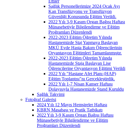
Ettiler
Sağlık Personellerimize 2024 Ocak Ayı
Kan Transfüzyonu ve Transfüzyon
Güvenliği Konusunda Eğitim Verildi.
2022 Yılı 3-9 Kasım Organ Bağışı Haftası
Münasebetiyle Bilgilendirme ve Eğitim
Proğramları Düzenlendi
2022-2023 Eğitim Öğretim Yılında
Hastanemizde Staj Yapmaya Başlayan
MKÜ Evde Hasta Bakım Öğrencilerinin
Oryantasyon Eğitimleri Tamamlanmıştır.
2022-2023 Eğitim Öğretim Yılında
Hastanemizde Staja Başlayan Lise
Öğrencilerine Oryantasyon Eğitimi Verildi
2022 Yılı "Hastane Afet Planı (HAP)
Eğitim Toplantısı"nı Gerçekleştirdik.
2022 Yılı 1-7 Nisan Kanser Haftası
Dolayısıyla Hastanemizde Stand Kuruldu
Sağlık Takvimi
Fotoğraf Galerisi
2024 Yılı 12 Mayıs Hemşireler Haftası
KBRN Masabaşı ve Pratik Tatbikatı
2022 Yılı 3-9 Kasım Organ Bağışı Haftası
Münasebetiyle Bilgilendirme ve Eğitim
Proğramları Düzenlendi