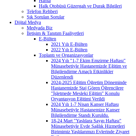
Harita
Halk Otobüsü Güzergah ve Durak Bilgileri
Telefon Rehberi
Sık Sorulan Sorular
Dijital Medya
Medyada Biz
İletişim & Tanıtım Faaliyetleri
E-Bülten
2021 Yılı E-Bülten
2022 Yılı E-Bülten
Toplantı ve Organizasyonlar
2024 Yılı "1-7 Ekim Emzirme Haftası"
Münasebetiyle Hastanemizde Eğitim ve
Bilgilendirme Amaçlı Etkinlikler
Düzenlendi
2024-2025 Eğitim Öğretim Döneminde
Hastanemizde Staj Gören Öğrencilere
"İşletmede Mesleki Eğitim" Konulu
Oryantasyon Eğitimi Verildi
2024 Yılı 1-7 Nisan Kanser Haftası
Münasebetiyle Hastanemize Kanser
Bilgilendirme Standı Kuruldu.
18-24 Mart "Yaşlılara Saygı Haftası"
Münasebetiyle Evde Sağlık Hizmetleri
Birimimiz Yaşlılarımızı Evlerinde Ziyaret