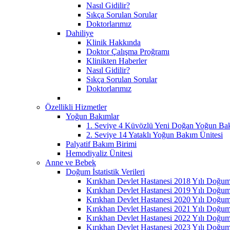
Nasıl Gidilir?
Sıkça Sorulan Sorular
Doktorlarımız
Dahiliye
Klinik Hakkında
Doktor Çalışma Proğramı
Klinikten Haberler
Nasıl Gidilir?
Sıkça Sorulan Sorular
Doktorlarımız
Özellikli Hizmetler
Yoğun Bakımlar
1. Seviye 4 Küvözlü Yeni Doğan Yoğun Bak
2. Seviye 14 Yataklı Yoğun Bakım Ünitesi
Palyatif Bakım Birimi
Hemodiyaliz Ünitesi
Anne ve Bebek
Doğum İstatistik Verileri
Kırıkhan Devlet Hastanesi 2018 Yılı Doğum İ
Kırıkhan Devlet Hastanesi 2019 Yılı Doğum İ
Kırıkhan Devlet Hastanesi 2020 Yılı Doğum İ
Kırıkhan Devlet Hastanesi 2021 Yılı Doğum İ
Kırıkhan Devlet Hastanesi 2022 Yılı Doğum İ
Kırıkhan Devlet Hastanesi 2023 Yılı Doğum İ