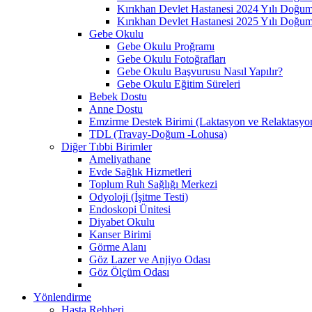
Kırıkhan Devlet Hastanesi 2024 Yılı Doğum İ
Kırıkhan Devlet Hastanesi 2025 Yılı Doğum İ
Gebe Okulu
Gebe Okulu Proğramı
Gebe Okulu Fotoğrafları
Gebe Okulu Başvurusu Nasıl Yapılır?
Gebe Okulu Eğitim Süreleri
Bebek Dostu
Anne Dostu
Emzirme Destek Birimi (Laktasyon ve Relaktasyo
TDL (Travay-Doğum -Lohusa)
Diğer Tıbbi Birimler
Ameliyathane
Evde Sağlık Hizmetleri
Toplum Ruh Sağlığı Merkezi
Odyoloji (İşitme Testi)
Endoskopi Ünitesi
Diyabet Okulu
Kanser Birimi
Görme Alanı
Göz Lazer ve Anjiyo Odası
Göz Ölçüm Odası
Yönlendirme
Hasta Rehberi