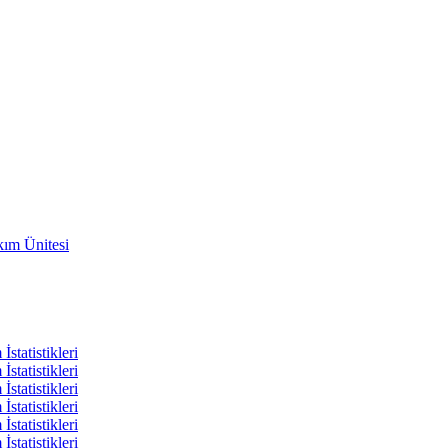
ım Ünitesi
statistikleri
statistikleri
statistikleri
statistikleri
statistikleri
statistikleri