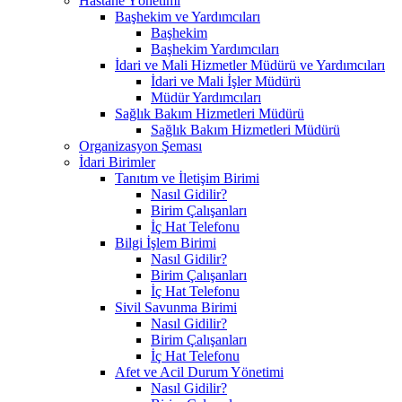
Hastane Yönetimi
Başhekim ve Yardımcıları
Başhekim
Başhekim Yardımcıları
İdari ve Mali Hizmetler Müdürü ve Yardımcıları
İdari ve Mali İşler Müdürü
Müdür Yardımcıları
Sağlık Bakım Hizmetleri Müdürü
Sağlık Bakım Hizmetleri Müdürü
Organizasyon Şeması
İdari Birimler
Tanıtım ve İletişim Birimi
Nasıl Gidilir?
Birim Çalışanları
İç Hat Telefonu
Bilgi İşlem Birimi
Nasıl Gidilir?
Birim Çalışanları
İç Hat Telefonu
Sivil Savunma Birimi
Nasıl Gidilir?
Birim Çalışanları
İç Hat Telefonu
Afet ve Acil Durum Yönetimi
Nasıl Gidilir?