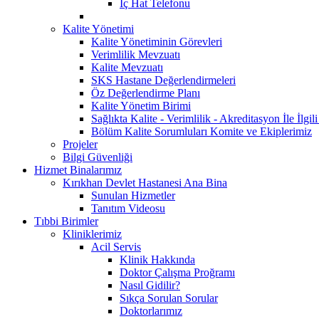
İç Hat Telefonu
Kalite Yönetimi
Kalite Yönetiminin Görevleri
Verimlilik Mevzuatı
Kalite Mevzuatı
SKS Hastane Değerlendirmeleri
Öz Değerlendirme Planı
Kalite Yönetim Birimi
Sağlıkta Kalite - Verimlilik - Akreditasyon İle İlg
Bölüm Kalite Sorumluları Komite ve Ekiplerimiz
Projeler
Bilgi Güvenliği
Hizmet Binalarımız
Kırıkhan Devlet Hastanesi Ana Bina
Sunulan Hizmetler
Tanıtım Videosu
Tıbbi Birimler
Kliniklerimiz
Acil Servis
Klinik Hakkında
Doktor Çalışma Proğramı
Nasıl Gidilir?
Sıkça Sorulan Sorular
Doktorlarımız