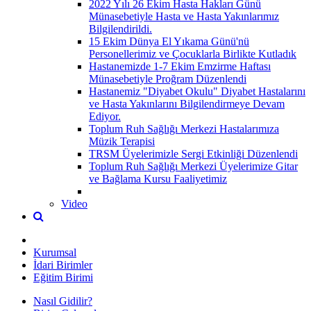
2022 Yılı 26 Ekim Hasta Hakları Günü
Münasebetiyle Hasta ve Hasta Yakınlarımız
Bilgilendirildi.
15 Ekim Dünya El Yıkama Günü'nü
Personellerimiz ve Çocuklarla Birlikte Kutladık
Hastanemizde 1-7 Ekim Emzirme Haftası
Münasebetiyle Proğram Düzenlendi
Hastanemiz "Diyabet Okulu" Diyabet Hastalarını
ve Hasta Yakınlarını Bilgilendirmeye Devam
Ediyor.
Toplum Ruh Sağlığı Merkezi Hastalarımıza
Müzik Terapisi
TRSM Üyelerimizle Sergi Etkinliği Düzenlendi
Toplum Ruh Sağlığı Merkezi Üyelerimize Gitar
ve Bağlama Kursu Faaliyetimiz
Video
Kurumsal
İdari Birimler
Eğitim Birimi
Nasıl Gidilir?