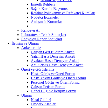
Engelli Rehberi
Sağlık Kurulu Başvurusu
Refakat Politikamız ve Refakatçi Kuralları
Nöbetçi Eczaneler
Anlaşmalı Kurumlar
Randevu Al
Laboratuvar Tetkik Sonuçları
Radyoloji Rapor Sonuçları
İletişim ve Ulaşım
Anketlerimiz
Çalışan Geri Bildirim Anketi
Yatan Hasta Deneyim Anketi
Ayaktan Hasta Deneyim Anketi
Acil Servis Hasta Deneyim Anketi
Öneri ve Görüşleriniz
Hasta Görüş ve Öneri Formu
Hasta Yakını Görüş ve Öneri Formu
Personel Görüş ve Öneri Formu
Çalışan İletişim Formu
Genel Bilgi ve İletişim Formu
Ulaşım
Nasıl Gidilir?
Otopark Alanları