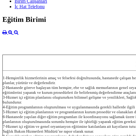
Birim Çalışanları
İç Hat Telefonu
Eğitim Birimi
1-Hemşirelik hizmetlerinin amaç ve felsefesi doğrultusunda, hastanede çalışan h
planlar, yürütür ve değerlendirir.
2-Hastanede göreve başlayan tüm hemşire, ebe ve sağlık memurlarının genel oryan
eğitimlerini yaparak ve kurum prosedürleri ile belirlenmiş değerlendirme araçları
3-Hizmet içi eğitim planlarını oluştururken bilimsel gelişme ve yenilikleri, Sağ
bulundurur.
4-Eğitim programlarının oluşturulması ve uygulanmasında gerekli hallerde ilgili k
5-Hizmet içi eğitim planlarının ve programlarının kurum prosedür ve olanakları d
6-Hastanede yapılan diğer eğitim programları ile koordinasyonu sağlamak üzere ilg
planlarının oluşturulmasında sorumlu hemşire ile işbirliği yaparak eğitim gereksin
7-Hizmet içi eğitim ve genel oryantasyon eğitimine katılanlara ait kayıtların tutulm
Sağlık Bakım Hizmetleri Müdürü’ne rapor olarak sunar.