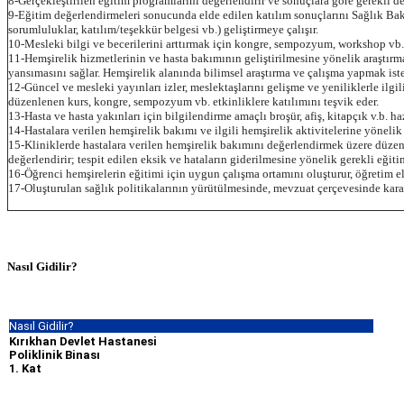
8-Gerçekleştirilen eğitim programlarını değerlendirir ve sonuçlara göre gerekli değ
9-Eğitim değerlendirmeleri sonucunda elde edilen katılım sonuçlarını Sağlık Bak
sorumluluklar, katılım/teşekkür belgesi vb.) geliştirmeye çalışır.
10-Mesleki bilgi ve becerilerini arttırmak için kongre, sempozyum, workshop vb. et
11-Hemşirelik hizmetlerinin ve hasta bakımının geliştirilmesine yönelik araştırmal
yansımasını sağlar. Hemşirelik alanında bilimsel araştırma ve çalışma yapmak ist
12-Güncel ve mesleki yayınları izler, meslektaşlarını gelişme ve yeniliklerle ilgi
düzenlenen kurs, kongre, sempozyum vb. etkinliklere katılımını teşvik eder.
13-Hasta ve hasta yakınları için bilgilendirme amaçlı broşür, afiş, kitapçık v.b. ha
14-Hastalara verilen hemşirelik bakımı ve ilgili hemşirelik aktivitelerine yönelik 
15-Kliniklerde hastalara verilen hemşirelik bakımını değerlendirmek üzere düzenli 
değerlendirir; tespit edilen eksik ve hataların giderilmesine yönelik gerekli eğitim
16-Öğrenci hemşirelerin eğitimi için uygun çalışma ortamını oluşturur, öğretim ele
17-Oluşturulan sağlık politikalarının yürütülmesinde, mevzuat çerçevesinde kara
Nasıl Gidilir?
Nasıl Gidilir?
Kırıkhan Devlet Hastanesi
Poliklinik Binası
1. Kat