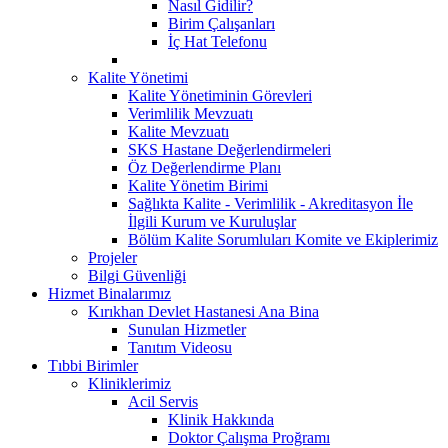
Nasıl Gidilir?
Birim Çalışanları
İç Hat Telefonu
Kalite Yönetimi
Kalite Yönetiminin Görevleri
Verimlilik Mevzuatı
Kalite Mevzuatı
SKS Hastane Değerlendirmeleri
Öz Değerlendirme Planı
Kalite Yönetim Birimi
Sağlıkta Kalite - Verimlilik - Akreditasyon İle
İlgili Kurum ve Kuruluşlar
Bölüm Kalite Sorumluları Komite ve Ekiplerimiz
Projeler
Bilgi Güvenliği
Hizmet Binalarımız
Kırıkhan Devlet Hastanesi Ana Bina
Sunulan Hizmetler
Tanıtım Videosu
Tıbbi Birimler
Kliniklerimiz
Acil Servis
Klinik Hakkında
Doktor Çalışma Proğramı