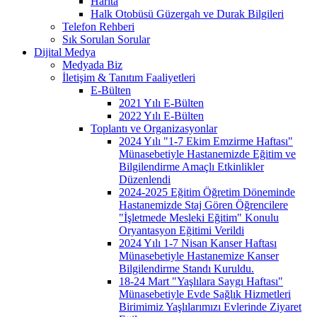
Harita
Halk Otobüsü Güzergah ve Durak Bilgileri
Telefon Rehberi
Sık Sorulan Sorular
Dijital Medya
Medyada Biz
İletişim & Tanıtım Faaliyetleri
E-Bülten
2021 Yılı E-Bülten
2022 Yılı E-Bülten
Toplantı ve Organizasyonlar
2024 Yılı "1-7 Ekim Emzirme Haftası"
Münasebetiyle Hastanemizde Eğitim ve
Bilgilendirme Amaçlı Etkinlikler
Düzenlendi
2024-2025 Eğitim Öğretim Döneminde
Hastanemizde Staj Gören Öğrencilere
"İşletmede Mesleki Eğitim" Konulu
Oryantasyon Eğitimi Verildi
2024 Yılı 1-7 Nisan Kanser Haftası
Münasebetiyle Hastanemize Kanser
Bilgilendirme Standı Kuruldu.
18-24 Mart "Yaşlılara Saygı Haftası"
Münasebetiyle Evde Sağlık Hizmetleri
Birimimiz Yaşlılarımızı Evlerinde Ziyaret