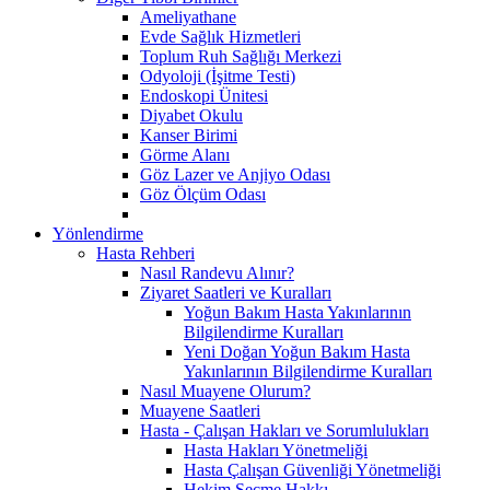
Ameliyathane
Evde Sağlık Hizmetleri
Toplum Ruh Sağlığı Merkezi
Odyoloji (İşitme Testi)
Endoskopi Ünitesi
Diyabet Okulu
Kanser Birimi
Görme Alanı
Göz Lazer ve Anjiyo Odası
Göz Ölçüm Odası
Yönlendirme
Hasta Rehberi
Nasıl Randevu Alınır?
Ziyaret Saatleri ve Kuralları
Yoğun Bakım Hasta Yakınlarının
Bilgilendirme Kuralları
Yeni Doğan Yoğun Bakım Hasta
Yakınlarının Bilgilendirme Kuralları
Nasıl Muayene Olurum?
Muayene Saatleri
Hasta - Çalışan Hakları ve Sorumlulukları
Hasta Hakları Yönetmeliği
Hasta Çalışan Güvenliği Yönetmeliği
Hekim Seçme Hakkı