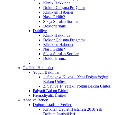
Klinik Hakkında
Doktor Çalışma Proğramı
Klinikten Haberler
Nasıl Gidilir?
Sıkça Sorulan Sorular
Doktorlarımız
Dahiliye
Klinik Hakkında
Doktor Çalışma Proğramı
Klinikten Haberler
Nasıl Gidilir?
Sıkça Sorulan Sorular
Doktorlarımız
Özellikli Hizmetler
Yoğun Bakımlar
1. Seviye 4 Küvözlü Yeni Doğan Yoğun
Bakım Ünitesi
2. Seviye 14 Yataklı Yoğun Bakım Ünitesi
Palyatif Bakım Birimi
Hemodiyaliz Ünitesi
Anne ve Bebek
Doğum İstatistik Verileri
Kırıkhan Devlet Hastanesi 2018 Yılı
Doğum İstatistikleri