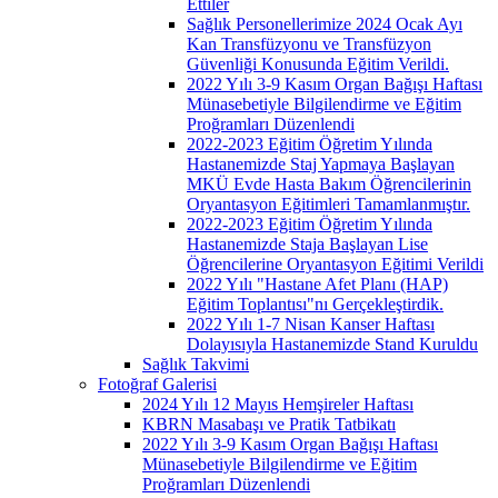
Ettiler
Sağlık Personellerimize 2024 Ocak Ayı
Kan Transfüzyonu ve Transfüzyon
Güvenliği Konusunda Eğitim Verildi.
2022 Yılı 3-9 Kasım Organ Bağışı Haftası
Münasebetiyle Bilgilendirme ve Eğitim
Proğramları Düzenlendi
2022-2023 Eğitim Öğretim Yılında
Hastanemizde Staj Yapmaya Başlayan
MKÜ Evde Hasta Bakım Öğrencilerinin
Oryantasyon Eğitimleri Tamamlanmıştır.
2022-2023 Eğitim Öğretim Yılında
Hastanemizde Staja Başlayan Lise
Öğrencilerine Oryantasyon Eğitimi Verildi
2022 Yılı "Hastane Afet Planı (HAP)
Eğitim Toplantısı"nı Gerçekleştirdik.
2022 Yılı 1-7 Nisan Kanser Haftası
Dolayısıyla Hastanemizde Stand Kuruldu
Sağlık Takvimi
Fotoğraf Galerisi
2024 Yılı 12 Mayıs Hemşireler Haftası
KBRN Masabaşı ve Pratik Tatbikatı
2022 Yılı 3-9 Kasım Organ Bağışı Haftası
Münasebetiyle Bilgilendirme ve Eğitim
Proğramları Düzenlendi