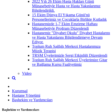
2022 Yılı 26 Ekim Hasta Hakları Günü
Münasebetiyle Hasta ve Hasta Yakınlarımız
Bilgilendirildi.
15 Ekim Dünya El Yıkama Günü'nü
Personellerimiz ve Çocuklarla Birlikte Kutladık
Hastanemizde 1-7 Ekim Emzirme Haftası
Münasebetiyle Proğram Düzenlendi
Hastanemiz "Diyabet Okulu" Diyabet Hastalarını
ve Hasta Yakınlarını Bilgilendirmeye Devam
Ediyor.
Toplum Ruh Sağlığı Merkezi Hastalarımıza
Müzik Terapisi
TRSM Üyelerimizle Sergi Etkinliği Düzenlendi
Toplum Ruh Sağlığı Merkezi Üyelerimize Gitar
ve Bağlama Kursu Faaliyetimiz
Video
Kurumsal
Hastane Yönetimi
Başhekim ve Yardımcıları
Başhekim ve Yardımcıları