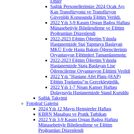
Ettiler
Sağlık Personellerimize 2024 Ocak Ayı
Kan Transfüzyonu ve Transfüzyon
Güvenliği Konusunda Eğitim Verildi.
2022 Yılı 3-9 Kasım Organ Bağışı Haftası
Münasebetiyle Bilgilendirme ve Eğitim
Proğramları Düzenlendi
2022-2023 Eğitim Öğretim Yılında
Hastanemizde Staj Yapmaya Başlayan
MKÜ Evde Hasta Bakım Öğrencilerinin
Oryantasyon Eğitimleri Tamamlanmıştır.
2022-2023 Eğitim Öğretim Yılında
Hastanemizde Staja Başlayan Lise
Öğrencilerine Oryantasyon Eğitimi Verildi
2022 Yılı "Hastane Afet Planı (HAP)
Eğitim Toplantısı"nı Gerçekleştirdik.
2022 Yılı 1-7 Nisan Kanser Haftası
Dolayısıyla Hastanemizde Stand Kuruldu
Sağlık Takvimi
Fotoğraf Galerisi
2024 Yılı 12 Mayıs Hemşireler Haftası
KBRN Masabaşı ve Pratik Tatbikatı
2022 Yılı 3-9 Kasım Organ Bağışı Haftası
Münasebetiyle Bilgilendirme ve Eğitim
Proğramları Düzenlendi