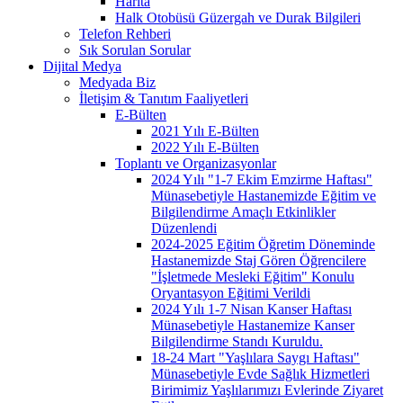
Harita
Halk Otobüsü Güzergah ve Durak Bilgileri
Telefon Rehberi
Sık Sorulan Sorular
Dijital Medya
Medyada Biz
İletişim & Tanıtım Faaliyetleri
E-Bülten
2021 Yılı E-Bülten
2022 Yılı E-Bülten
Toplantı ve Organizasyonlar
2024 Yılı "1-7 Ekim Emzirme Haftası"
Münasebetiyle Hastanemizde Eğitim ve
Bilgilendirme Amaçlı Etkinlikler
Düzenlendi
2024-2025 Eğitim Öğretim Döneminde
Hastanemizde Staj Gören Öğrencilere
"İşletmede Mesleki Eğitim" Konulu
Oryantasyon Eğitimi Verildi
2024 Yılı 1-7 Nisan Kanser Haftası
Münasebetiyle Hastanemize Kanser
Bilgilendirme Standı Kuruldu.
18-24 Mart "Yaşlılara Saygı Haftası"
Münasebetiyle Evde Sağlık Hizmetleri
Birimimiz Yaşlılarımızı Evlerinde Ziyaret