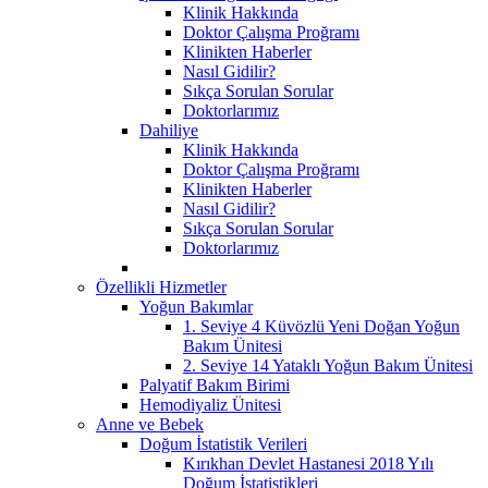
Klinik Hakkında
Doktor Çalışma Proğramı
Klinikten Haberler
Nasıl Gidilir?
Sıkça Sorulan Sorular
Doktorlarımız
Dahiliye
Klinik Hakkında
Doktor Çalışma Proğramı
Klinikten Haberler
Nasıl Gidilir?
Sıkça Sorulan Sorular
Doktorlarımız
Özellikli Hizmetler
Yoğun Bakımlar
1. Seviye 4 Küvözlü Yeni Doğan Yoğun
Bakım Ünitesi
2. Seviye 14 Yataklı Yoğun Bakım Ünitesi
Palyatif Bakım Birimi
Hemodiyaliz Ünitesi
Anne ve Bebek
Doğum İstatistik Verileri
Kırıkhan Devlet Hastanesi 2018 Yılı
Doğum İstatistikleri