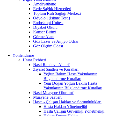
Ameliyathane
Evde Sağlık Hizmetleri
Toplum Ruh Sağlığı Merkezi
Odyoloji (İşitme Testi)
Endoskopi Ünitesi
Diyabet Okulu
Kanser Birimi
Görme Alanı
Göz Lazer ve Anjiyo Odası
Göz Ölçüm Odası
Yönlendirme
Hasta Rehberi
Nasıl Randevu Alınır?
Ziyaret Saatleri ve Kuralları
Yoğun Bakım Hasta Yakınlarının
Bilgilendirme Kuralları
Yeni Doğan Yoğun Bakım Hasta
Yakınlarının Bilgilendirme Kuralları
Nasıl Muayene Olurum?
Muayene Saatleri
Hasta - Çalışan Hakları ve Sorumlulukları
Hasta Hakları Yönetmeliği
Hasta Çalışan Güvenliği Yönetmeliği
Hekim Seçme Hakkı