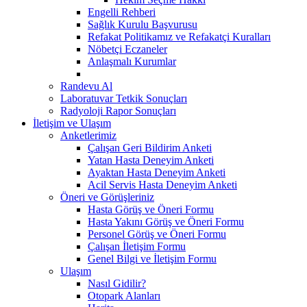
Engelli Rehberi
Sağlık Kurulu Başvurusu
Refakat Politikamız ve Refakatçi Kuralları
Nöbetçi Eczaneler
Anlaşmalı Kurumlar
Randevu Al
Laboratuvar Tetkik Sonuçları
Radyoloji Rapor Sonuçları
İletişim ve Ulaşım
Anketlerimiz
Çalışan Geri Bildirim Anketi
Yatan Hasta Deneyim Anketi
Ayaktan Hasta Deneyim Anketi
Acil Servis Hasta Deneyim Anketi
Öneri ve Görüşleriniz
Hasta Görüş ve Öneri Formu
Hasta Yakını Görüş ve Öneri Formu
Personel Görüş ve Öneri Formu
Çalışan İletişim Formu
Genel Bilgi ve İletişim Formu
Ulaşım
Nasıl Gidilir?
Otopark Alanları