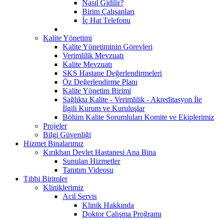
Nasıl Gidilir?
Birim Çalışanları
İç Hat Telefonu
Kalite Yönetimi
Kalite Yönetiminin Görevleri
Verimlilik Mevzuatı
Kalite Mevzuatı
SKS Hastane Değerlendirmeleri
Öz Değerlendirme Planı
Kalite Yönetim Birimi
Sağlıkta Kalite - Verimlilik - Akreditasyon İle
İlgili Kurum ve Kuruluşlar
Bölüm Kalite Sorumluları Komite ve Ekiplerimiz
Projeler
Bilgi Güvenliği
Hizmet Binalarımız
Kırıkhan Devlet Hastanesi Ana Bina
Sunulan Hizmetler
Tanıtım Videosu
Tıbbi Birimler
Kliniklerimiz
Acil Servis
Klinik Hakkında
Doktor Çalışma Proğramı