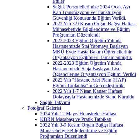
Ettiler
Sağlık Personellerimize 2024 Ocak Ayı
Kan Transfüzyonu ve Transfüzyon
Güvenliği Konusunda Eğitim Verildi.
2022 Yılı 3-9 Kasım Organ Bağışı Haftası
Münasebetiyle Bilgilendirme ve Eğitim
Proğramları Düzenlendi
2022-2023 Eğitim Öğretim Yılında
Hastanemizde Staj Yapmaya Başlayan
MKÜ Evde Hasta Bakım Öğrencilerinin
Oryantasyon Eğitimleri Tamamlanmıştır.
2022-2023 Eğitim Öğretim Yılında
Hastanemizde Staja Başlayan Lise
Öğrencilerine Oryantasyon Eğitimi Verildi
2022 Yılı "Hastane Afet Planı (HAP)
Eğitim Toplantısı"nı Gerçekleştirdik.
2022 Yılı 1-7 Nisan Kanser Haftası
Dolayısıyla Hastanemizde Stand Kuruldu
Sağlık Takvimi
Fotoğraf Galerisi
2024 Yılı 12 Mayıs Hemşireler Haftası
KBRN Masabaşı ve Pratik Tatbikatı
2022 Yılı 3-9 Kasım Organ Bağışı Haftası
Münasebetiyle Bilgilendirme ve Eğitim
Proğramları Düzenlendi