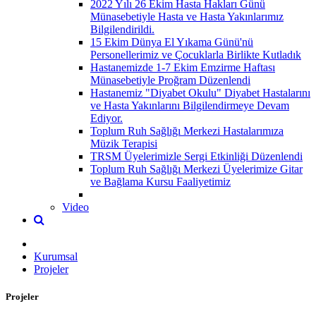
2022 Yılı 26 Ekim Hasta Hakları Günü
Münasebetiyle Hasta ve Hasta Yakınlarımız
Bilgilendirildi.
15 Ekim Dünya El Yıkama Günü'nü
Personellerimiz ve Çocuklarla Birlikte Kutladık
Hastanemizde 1-7 Ekim Emzirme Haftası
Münasebetiyle Proğram Düzenlendi
Hastanemiz "Diyabet Okulu" Diyabet Hastalarını
ve Hasta Yakınlarını Bilgilendirmeye Devam
Ediyor.
Toplum Ruh Sağlığı Merkezi Hastalarımıza
Müzik Terapisi
TRSM Üyelerimizle Sergi Etkinliği Düzenlendi
Toplum Ruh Sağlığı Merkezi Üyelerimize Gitar
ve Bağlama Kursu Faaliyetimiz
Video
Kurumsal
Projeler
Projeler