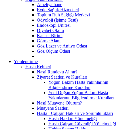
Ameliyathane
Evde Sağlık Hizmetleri
Toplum Ruh Sağlığı Merkezi
Odyoloji (İşitme Testi)
Endoskopi Ünitesi
Diyabet Okulu
Kanser Birimi
Görme Alanı
Göz Lazer ve Anjiyo Odası
Göz Ölçüm Odası
Yönlendirme
Hasta Rehberi
Nasıl Randevu Alınır?
Ziyaret Saatleri ve Kuralları
Yoğun Bakım Hasta Yakınlarının
Bilgilendirme Kuralları
Yeni Doğan Yoğun Bakım Hasta
Yakınlarının Bilgilendirme Kuralları
Nasıl Muayene Olurum?
Muayene Saatleri
Hasta - Çalışan Hakları ve Sorumlulukları
Hasta Hakları Yönetmeliği
Hasta Çalışan Güvenliği Yönetmeliği
Hekim Seçme Hakkı