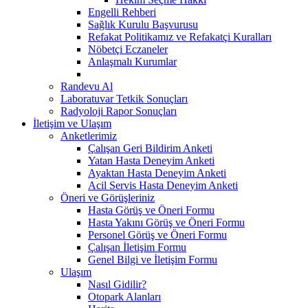
Engelli Rehberi
Sağlık Kurulu Başvurusu
Refakat Politikamız ve Refakatçi Kuralları
Nöbetçi Eczaneler
Anlaşmalı Kurumlar
Randevu Al
Laboratuvar Tetkik Sonuçları
Radyoloji Rapor Sonuçları
İletişim ve Ulaşım
Anketlerimiz
Çalışan Geri Bildirim Anketi
Yatan Hasta Deneyim Anketi
Ayaktan Hasta Deneyim Anketi
Acil Servis Hasta Deneyim Anketi
Öneri ve Görüşleriniz
Hasta Görüş ve Öneri Formu
Hasta Yakını Görüş ve Öneri Formu
Personel Görüş ve Öneri Formu
Çalışan İletişim Formu
Genel Bilgi ve İletişim Formu
Ulaşım
Nasıl Gidilir?
Otopark Alanları