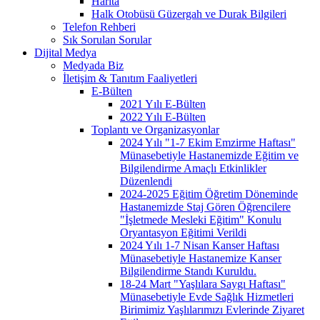
Harita
Halk Otobüsü Güzergah ve Durak Bilgileri
Telefon Rehberi
Sık Sorulan Sorular
Dijital Medya
Medyada Biz
İletişim & Tanıtım Faaliyetleri
E-Bülten
2021 Yılı E-Bülten
2022 Yılı E-Bülten
Toplantı ve Organizasyonlar
2024 Yılı "1-7 Ekim Emzirme Haftası"
Münasebetiyle Hastanemizde Eğitim ve
Bilgilendirme Amaçlı Etkinlikler
Düzenlendi
2024-2025 Eğitim Öğretim Döneminde
Hastanemizde Staj Gören Öğrencilere
"İşletmede Mesleki Eğitim" Konulu
Oryantasyon Eğitimi Verildi
2024 Yılı 1-7 Nisan Kanser Haftası
Münasebetiyle Hastanemize Kanser
Bilgilendirme Standı Kuruldu.
18-24 Mart "Yaşlılara Saygı Haftası"
Münasebetiyle Evde Sağlık Hizmetleri
Birimimiz Yaşlılarımızı Evlerinde Ziyaret