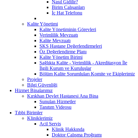
Nasıl Gidilir?
Birim Çalışanları
İç Hat Telefonu
Kalite Yönetimi
Kalite Yönetiminin Görevleri
Verimlilik Mevzuatı
Kalite Mevzuatı
SKS Hastane Değerlendirmeleri
Öz Değerlendirme Planı
Kalite Yönetim Birimi
Sağlıkta Kalite - Verimlilik - Akreditasyon İle
İlgili Kurum ve Kuruluşlar
Bölüm Kalite Sorumluları Komite ve Ekiplerimiz
Projeler
Bilgi Güvenliği
Hizmet Binalarımız
Kırıkhan Devlet Hastanesi Ana Bina
Sunulan Hizmetler
Tanıtım Videosu
Tıbbi Birimler
Kliniklerimiz
Acil Servis
Klinik Hakkında
Doktor Çalışma Proğramı