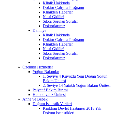
Klinik Hakkında
Doktor Çalışma Proğramı
Klinikten Haberler
Nasıl Gidilir?
Sıkça Sorulan Sorular
Doktorlarımız
Dahiliye
Klinik Hakkında
Doktor Çalışma Proğramı
Klinikten Haberler
Nasıl Gidilir?
Sıkça Sorulan Sorular
Doktorlarımız
Özellikli Hizmetler
Yoğun Bakımlar
1. Seviye 4 Küvözlü Yeni Doğan Yoğun
Bakım Ünitesi
2. Seviye 14 Yataklı Yoğun Bakım Ünitesi
Palyatif Bakım Birimi
Hemodiyaliz Ünitesi
Anne ve Bebek
Doğum İstatistik Verileri
Kırıkhan Devlet Hastanesi 2018 Yılı
Doğum İstatistikleri