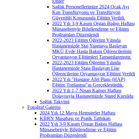
Ettiler
Sağlık Personellerimize 2024 Ocak Ayı
Kan Transfüzyonu ve Transfüzyon
Güvenliği Konusunda Eğitim Verildi.
2022 Yılı 3-9 Kasım Organ Bağışı Haftası
Münasebetiyle Bilgilendirme ve Eğitim
Proğramları Düzenlendi
2022-2023 Eğitim Öğretim Yılında
Hastanemizde Staj Yapmaya Başlayan
MKÜ Evde Hasta Bakım Öğrencilerinin
Oryantasyon Eğitimleri Tamamlanmıştır.
2022-2023 Eğitim Öğretim Yılında
Hastanemizde Staja Başlayan Lise
Öğrencilerine Oryantasyon Eğitimi Verildi
2022 Yılı "Hastane Afet Planı (HAP)
Eğitim Toplantısı"nı Gerçekleştirdik.
2022 Yılı 1-7 Nisan Kanser Haftası
Dolayısıyla Hastanemizde Stand Kuruldu
Sağlık Takvimi
Fotoğraf Galerisi
2024 Yılı 12 Mayıs Hemşireler Haftası
KBRN Masabaşı ve Pratik Tatbikatı
2022 Yılı 3-9 Kasım Organ Bağışı Haftası
Münasebetiyle Bilgilendirme ve Eğitim
Proğramları Düzenlendi