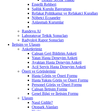
Engelli Rehberi
Sağlık Kurulu Başvurusu
Refakat Politikamız ve Refakatçi Kuralları
Nöbetçi Eczaneler
Anlaşmalı Kurumlar
Randevu Al
Laboratuvar Tetkik Sonuçları
Radyoloji Rapor Sonuçları
İletişim ve Ulaşım
Anketlerimiz
Çalışan Geri Bildirim Anketi
Yatan Hasta Deneyim Anketi
Ayaktan Hasta Deneyim Anketi
Acil Servis Hasta Deneyim Anketi
Öneri ve Görüşleriniz
Hasta Görüş ve Öneri Formu
Hasta Yakını Görüş ve Öneri Formu
Personel Görüş ve Öneri Formu
Çalışan İletişim Formu
Genel Bilgi ve İletişim Formu
Ulaşım
Nasıl Gidilir?
Otopark Alanları