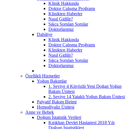
Klinik Hakkında
Doktor Çalışma Proğramı
Klinikten Haberler
Nasıl Gidilir?
Sıkça Sorulan Sorular
Doktorlarımız
Dahiliye
Klinik Hakkında
Doktor Çalışma Proğramı
Klinikten Haberler
Nasıl Gidilir?
Sıkça Sorulan Sorular
Doktorlarımız
Özellikli Hizmetler
Yoğun Bakımlar
1. Seviye 4 Küvözlü Yeni Doğan Yoğun
Bakım Ünitesi
2. Seviye 14 Yataklı Yoğun Bakım Ünitesi
Palyatif Bakım Birimi
Hemodiyaliz Ünitesi
Anne ve Bebek
Doğum İstatistik Verileri
Kırıkhan Devlet Hastanesi 2018 Yılı
Doğum İstatistikleri