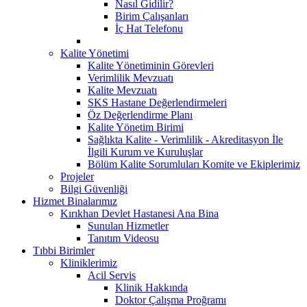
Nasıl Gidilir?
Birim Çalışanları
İç Hat Telefonu
Kalite Yönetimi
Kalite Yönetiminin Görevleri
Verimlilik Mevzuatı
Kalite Mevzuatı
SKS Hastane Değerlendirmeleri
Öz Değerlendirme Planı
Kalite Yönetim Birimi
Sağlıkta Kalite - Verimlilik - Akreditasyon İle
İlgili Kurum ve Kuruluşlar
Bölüm Kalite Sorumluları Komite ve Ekiplerimiz
Projeler
Bilgi Güvenliği
Hizmet Binalarımız
Kırıkhan Devlet Hastanesi Ana Bina
Sunulan Hizmetler
Tanıtım Videosu
Tıbbi Birimler
Kliniklerimiz
Acil Servis
Klinik Hakkında
Doktor Çalışma Proğramı