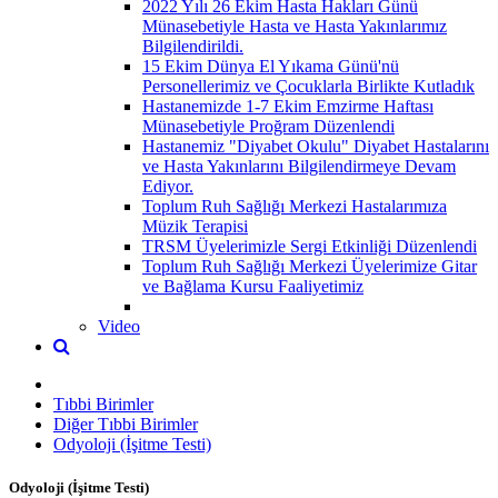
2022 Yılı 26 Ekim Hasta Hakları Günü
Münasebetiyle Hasta ve Hasta Yakınlarımız
Bilgilendirildi.
15 Ekim Dünya El Yıkama Günü'nü
Personellerimiz ve Çocuklarla Birlikte Kutladık
Hastanemizde 1-7 Ekim Emzirme Haftası
Münasebetiyle Proğram Düzenlendi
Hastanemiz "Diyabet Okulu" Diyabet Hastalarını
ve Hasta Yakınlarını Bilgilendirmeye Devam
Ediyor.
Toplum Ruh Sağlığı Merkezi Hastalarımıza
Müzik Terapisi
TRSM Üyelerimizle Sergi Etkinliği Düzenlendi
Toplum Ruh Sağlığı Merkezi Üyelerimize Gitar
ve Bağlama Kursu Faaliyetimiz
Video
Tıbbi Birimler
Diğer Tıbbi Birimler
Odyoloji (İşitme Testi)
Odyoloji (İşitme Testi)