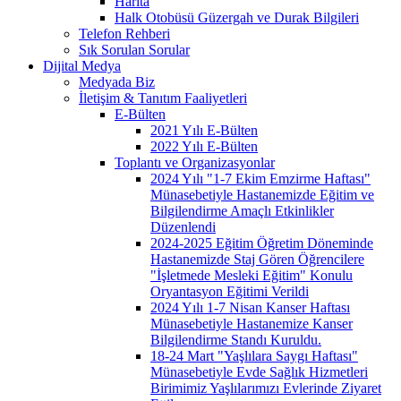
Harita
Halk Otobüsü Güzergah ve Durak Bilgileri
Telefon Rehberi
Sık Sorulan Sorular
Dijital Medya
Medyada Biz
İletişim & Tanıtım Faaliyetleri
E-Bülten
2021 Yılı E-Bülten
2022 Yılı E-Bülten
Toplantı ve Organizasyonlar
2024 Yılı "1-7 Ekim Emzirme Haftası"
Münasebetiyle Hastanemizde Eğitim ve
Bilgilendirme Amaçlı Etkinlikler
Düzenlendi
2024-2025 Eğitim Öğretim Döneminde
Hastanemizde Staj Gören Öğrencilere
"İşletmede Mesleki Eğitim" Konulu
Oryantasyon Eğitimi Verildi
2024 Yılı 1-7 Nisan Kanser Haftası
Münasebetiyle Hastanemize Kanser
Bilgilendirme Standı Kuruldu.
18-24 Mart "Yaşlılara Saygı Haftası"
Münasebetiyle Evde Sağlık Hizmetleri
Birimimiz Yaşlılarımızı Evlerinde Ziyaret