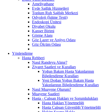
Ameliyathane
Evde Sağlık Hizmetleri
Toplum Ruh Sağlığı Merkezi
Odyoloji (İşitme Testi)
Endoskopi Ünitesi
Diyabet Okulu
Kanser Birimi
Görme Alanı
Göz Lazer ve Anjiyo Odası
Göz Ölçüm Odası
Yönlendirme
Hasta Rehberi
Nasıl Randevu Alınır?
Ziyaret Saatleri ve Kuralları
Yoğun Bakım Hasta Yakınlarının
Bilgilendirme Kuralları
Yeni Doğan Yoğun Bakım Hasta
Yakınlarının Bilgilendirme Kuralları
Nasıl Muayene Olurum?
Muayene Saatleri
Hasta - Çalışan Hakları ve Sorumlulukları
Hasta Hakları Yönetmeliği
Hasta Çalışan Güvenliği Yönetmeliği
Hekim Seçme Hakkı