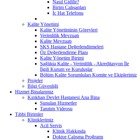
Nasıl Gidilir?
Birim Çalışanları
İç Hat Telefonu
Kalite Yönetimi
Kalite Yönetiminin Görevleri
Verimlilik Mevzuatı
Kalite Mevzuatı
SKS Hastane Değerlendirmeleri
Öz Değerlendirme Planı
Kalite Yönetim Birimi
Sağlıkta Kalite - Verimlilik - Akreditasyon İle
İlgili Kurum ve Kuruluşlar
Bölüm Kalite Sorumluları Komite ve Ekiplerimiz
Projeler
Bilgi Güvenliği
Hizmet Binalarımız
Kırıkhan Devlet Hastanesi Ana Bina
Sunulan Hizmetler
Tanıtım Videosu
Tıbbi Birimler
Kliniklerimiz
Acil Servis
Klinik Hakkında
Doktor Çalışma Proğramı