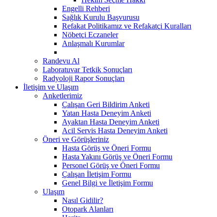
Engelli Rehberi
Sağlık Kurulu Başvurusu
Refakat Politikamız ve Refakatçi Kuralları
Nöbetçi Eczaneler
Anlaşmalı Kurumlar
Randevu Al
Laboratuvar Tetkik Sonuçları
Radyoloji Rapor Sonuçları
İletişim ve Ulaşım
Anketlerimiz
Çalışan Geri Bildirim Anketi
Yatan Hasta Deneyim Anketi
Ayaktan Hasta Deneyim Anketi
Acil Servis Hasta Deneyim Anketi
Öneri ve Görüşleriniz
Hasta Görüş ve Öneri Formu
Hasta Yakını Görüş ve Öneri Formu
Personel Görüş ve Öneri Formu
Çalışan İletişim Formu
Genel Bilgi ve İletişim Formu
Ulaşım
Nasıl Gidilir?
Otopark Alanları