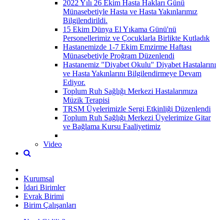
2022 Yılı 26 Ekim Hasta Hakları Günü
Münasebetiyle Hasta ve Hasta Yakınlarımız
Bilgilendirildi.
15 Ekim Dünya El Yıkama Günü'nü
Personellerimiz ve Çocuklarla Birlikte Kutladık
Hastanemizde 1-7 Ekim Emzirme Haftası
Münasebetiyle Proğram Düzenlendi
Hastanemiz "Diyabet Okulu" Diyabet Hastalarını
ve Hasta Yakınlarını Bilgilendirmeye Devam
Ediyor.
Toplum Ruh Sağlığı Merkezi Hastalarımıza
Müzik Terapisi
TRSM Üyelerimizle Sergi Etkinliği Düzenlendi
Toplum Ruh Sağlığı Merkezi Üyelerimize Gitar
ve Bağlama Kursu Faaliyetimiz
Video
Kurumsal
İdari Birimler
Evrak Birimi
Birim Çalışanları