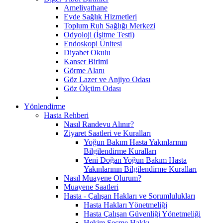
Ameliyathane
Evde Sağlık Hizmetleri
Toplum Ruh Sağlığı Merkezi
Odyoloji (İşitme Testi)
Endoskopi Ünitesi
Diyabet Okulu
Kanser Birimi
Görme Alanı
Göz Lazer ve Anjiyo Odası
Göz Ölçüm Odası
Yönlendirme
Hasta Rehberi
Nasıl Randevu Alınır?
Ziyaret Saatleri ve Kuralları
Yoğun Bakım Hasta Yakınlarının
Bilgilendirme Kuralları
Yeni Doğan Yoğun Bakım Hasta
Yakınlarının Bilgilendirme Kuralları
Nasıl Muayene Olurum?
Muayene Saatleri
Hasta - Çalışan Hakları ve Sorumlulukları
Hasta Hakları Yönetmeliği
Hasta Çalışan Güvenliği Yönetmeliği
Hekim Seçme Hakkı