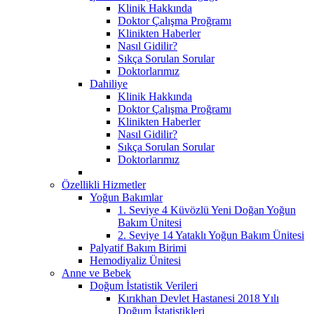
Klinik Hakkında
Doktor Çalışma Proğramı
Klinikten Haberler
Nasıl Gidilir?
Sıkça Sorulan Sorular
Doktorlarımız
Dahiliye
Klinik Hakkında
Doktor Çalışma Proğramı
Klinikten Haberler
Nasıl Gidilir?
Sıkça Sorulan Sorular
Doktorlarımız
Özellikli Hizmetler
Yoğun Bakımlar
1. Seviye 4 Küvözlü Yeni Doğan Yoğun
Bakım Ünitesi
2. Seviye 14 Yataklı Yoğun Bakım Ünitesi
Palyatif Bakım Birimi
Hemodiyaliz Ünitesi
Anne ve Bebek
Doğum İstatistik Verileri
Kırıkhan Devlet Hastanesi 2018 Yılı
Doğum İstatistikleri