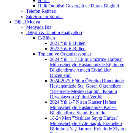
Harita
Halk Otobüsü Güzergah ve Durak Bilgileri
Telefon Rehberi
Sık Sorulan Sorular
Dijital Medya
Medyada Biz
İletişim & Tanıtım Faaliyetleri
E-Bülten
2021 Yılı E-Bülten
2022 Yılı E-Bülten
Toplantı ve Organizasyonlar
2024 Yılı "1-7 Ekim Emzirme Haftası"
Münasebetiyle Hastanemizde Eğitim ve
Bilgilendirme Amaçlı Etkinlikler
Düzenlendi
2024-2025 Eğitim Öğretim Döneminde
Hastanemizde Staj Gören Öğrencilere
"İşletmede Mesleki Eğitim" Konulu
Oryantasyon Eğitimi Verildi
2024 Yılı 1-7 Nisan Kanser Haftası
Münasebetiyle Hastanemize Kanser
Bilgilendirme Standı Kuruldu.
18-24 Mart "Yaşlılara Saygı Haftası"
Münasebetiyle Evde Sağlık Hizmetleri
Birimimiz Yaşlılarımızı Evlerinde Ziyaret