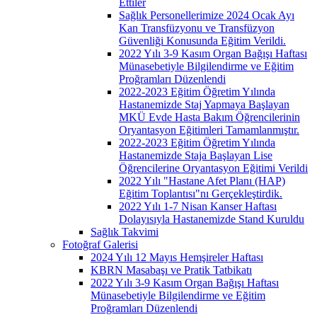
Ettiler
Sağlık Personellerimize 2024 Ocak Ayı
Kan Transfüzyonu ve Transfüzyon
Güvenliği Konusunda Eğitim Verildi.
2022 Yılı 3-9 Kasım Organ Bağışı Haftası
Münasebetiyle Bilgilendirme ve Eğitim
Proğramları Düzenlendi
2022-2023 Eğitim Öğretim Yılında
Hastanemizde Staj Yapmaya Başlayan
MKÜ Evde Hasta Bakım Öğrencilerinin
Oryantasyon Eğitimleri Tamamlanmıştır.
2022-2023 Eğitim Öğretim Yılında
Hastanemizde Staja Başlayan Lise
Öğrencilerine Oryantasyon Eğitimi Verildi
2022 Yılı "Hastane Afet Planı (HAP)
Eğitim Toplantısı"nı Gerçekleştirdik.
2022 Yılı 1-7 Nisan Kanser Haftası
Dolayısıyla Hastanemizde Stand Kuruldu
Sağlık Takvimi
Fotoğraf Galerisi
2024 Yılı 12 Mayıs Hemşireler Haftası
KBRN Masabaşı ve Pratik Tatbikatı
2022 Yılı 3-9 Kasım Organ Bağışı Haftası
Münasebetiyle Bilgilendirme ve Eğitim
Proğramları Düzenlendi