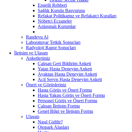
Engelli Rehberi
Sağlık Kurulu Başvurusu
Refakat Politikamız ve Refakatçi Kuralları
Nöbetçi Eczaneler
Anlaşmalı Kurumlar
Randevu Al
Laboratuvar Tetkik Sonuçları
Radyoloji Rapor Sonuçları
İletişim ve Ulaşım
Anketlerimiz
Çalışan Geri Bildirim Anketi
Yatan Hasta Deneyim Anketi
Ayaktan Hasta Deneyim Anketi
Acil Servis Hasta Deneyim Anketi
Öneri ve Görüşleriniz
Hasta Görüş ve Öneri Formu
Hasta Yakını Görüş ve Öneri Formu
Personel Görüş ve Öneri Formu
Çalışan İletişim Formu
Genel Bilgi ve İletişim Formu
Ulaşım
Nasıl Gidilir?
Otopark Alanları