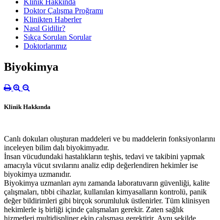
Klinik Hakkında
Doktor Çalışma Proğramı
Klinikten Haberler
Nasıl Gidilir?
Sıkça Sorulan Sorular
Doktorlarımız
Biyokimya
Klinik Hakkında
Canlı dokuları oluşturan maddeleri ve bu maddelerin fonksiyonlarını
inceleyen bilim dalı biyokimyadır.
İnsan vücudundaki hastalıkların teşhis, tedavi ve takibini yapmak
amacıyla vücut sıvılarını analiz edip değerlendiren hekimler ise
biyokimya uzmanıdır.
Biyokimya uzmanları aynı zamanda laboratuvarın güvenliği, kalite
çalışmaları, tıbbi cihazlar, kullanılan kimyasalların kontrolü, panik
değer bildirimleri gibi birçok sorumluluk üstlenirler. Tüm klinisyen
hekimlerle iş birliği içinde çalışmaları gerekir. Zaten sağlık
hizmetleri multidispliner ekip çalışması gerektirir. Aynı şekilde