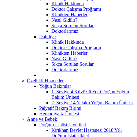
Klinik Hakkında
Doktor Çalışma Proğramı
Klinikten Haberler
Nasıl Gidilir?
Sıkça Sorulan Sorular
Doktorlarımız
Dahiliye
Klinik Hakkında
Doktor Çalışma Proğramı
Klinikten Haberler
Nasıl Gidilir?
Sıkça Sorulan Sorular
Doktorlarımız
Özellikli Hizmetler
Yoğun Bakımlar
1. Seviye 4 Küvözlü Yeni Doğan Yoğun
Bakım Ünitesi
2. Seviye 14 Yataklı Yoğun Bakım Ünitesi
Palyatif Bakım Birimi
Hemodiyaliz Ünitesi
Anne ve Bebek
Doğum İstatistik Verileri
Kırıkhan Devlet Hastanesi 2018 Yılı
Doğum İstatistikleri