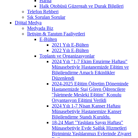
Harita
Halk Otobüsü Güzergah ve Durak Bilgileri
Telefon Rehberi
Sık Sorulan Sorular
Dijital Medya
Medyada Biz
İletişim & Tanıtım Faaliyetleri
E-Bülten
2021 Yılı E-Bülten
2022 Yılı E-Bülten
Toplantı ve Organizasyonlar
2024 Yılı "1-7 Ekim Emzirme Haftası"
Münasebetiyle Hastanemizde Eğitim ve
Bilgilendirme Amaçlı Etkinlikler
Düzenlendi
2024-2025 Eğitim Öğretim Döneminde
Hastanemizde Staj Gören Öğrencilere
"İşletmede Mesleki Eğitim" Konulu
Oryantasyon Eğitimi Verildi
2024 Yılı 1-7 Nisan Kanser Haftası
Münasebetiyle Hastanemize Kanser
Bilgilendirme Standı Kuruldu.
18-24 Mart "Yaşlılara Saygı Haftası"
Münasebetiyle Evde Sağlık Hizmetleri
Birimimiz Yaşlılarımızı Evlerinde Ziyaret