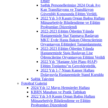
Ettiler
Sağlık Personellerimize 2024 Ocak Ayı
Kan Transfüzyonu ve Transfüzyon
Güvenliği Konusunda Eğitim Verildi.
2022 Yılı 3-9 Kasım Organ Bağışı Haftası
Münasebetiyle Bilgilendirme ve Eğitim
Proğramları Düzenlendi
2022-2023 Eğitim Öğretim Yılında
Hastanemizde Staj Yapmaya Başlayan
MKÜ Evde Hasta Bakım Öğrencilerinin
Oryantasyon Eğitimleri Tamamlanmıştır.
2022-2023 Eğitim Öğretim Yılında
Hastanemizde Staja Başlayan Lise
Öğrencilerine Oryantasyon Eğitimi Verildi
2022 Yılı "Hastane Afet Planı (HAP)
Eğitim Toplantısı"nı Gerçekleştirdik.
2022 Yılı 1-7 Nisan Kanser Haftası
Dolayısıyla Hastanemizde Stand Kuruldu
Sağlık Takvimi
Fotoğraf Galerisi
2024 Yılı 12 Mayıs Hemşireler Haftası
KBRN Masabaşı ve Pratik Tatbikatı
2022 Yılı 3-9 Kasım Organ Bağışı Haftası
Münasebetiyle Bilgilendirme ve Eğitim
Proğramları Düzenlendi