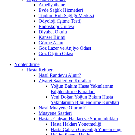
Ameliyathane
Evde Sağlık Hizmetleri
Toplum Ruh Sağlığı Merkezi
Odyoloji (İşitme Testi)
Endoskopi Ünitesi
Diyabet Okulu
Kanser Birimi
Görme Alanı
Göz Lazer ve Anjiyo Odası
Göz Ölçüm Odası
Yönlendirme
Hasta Rehberi
Nasıl Randevu Alınır?
Ziyaret Saatleri ve Kuralları
Yoğun Bakım Hasta Yakınlarının
Bilgilendirme Kuralları
Yeni Doğan Yoğun Bakım Hasta
Yakınlarının Bilgilendirme Kuralları
Nasıl Muayene Olurum?
Muayene Saatleri
Hasta - Çalışan Hakları ve Sorumlulukları
Hasta Hakları Yönetmeliği
Hasta Çalışan Güvenliği Yönetmeliği
Hekim Seçme Hakkı