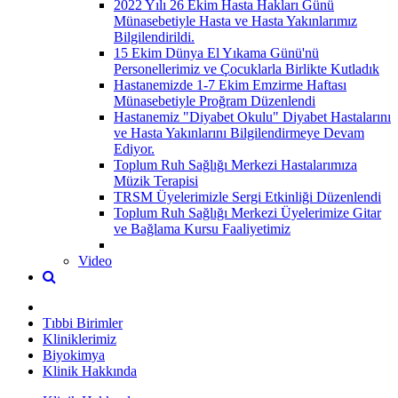
2022 Yılı 26 Ekim Hasta Hakları Günü
Münasebetiyle Hasta ve Hasta Yakınlarımız
Bilgilendirildi.
15 Ekim Dünya El Yıkama Günü'nü
Personellerimiz ve Çocuklarla Birlikte Kutladık
Hastanemizde 1-7 Ekim Emzirme Haftası
Münasebetiyle Proğram Düzenlendi
Hastanemiz "Diyabet Okulu" Diyabet Hastalarını
ve Hasta Yakınlarını Bilgilendirmeye Devam
Ediyor.
Toplum Ruh Sağlığı Merkezi Hastalarımıza
Müzik Terapisi
TRSM Üyelerimizle Sergi Etkinliği Düzenlendi
Toplum Ruh Sağlığı Merkezi Üyelerimize Gitar
ve Bağlama Kursu Faaliyetimiz
Video
Tıbbi Birimler
Kliniklerimiz
Biyokimya
Klinik Hakkında