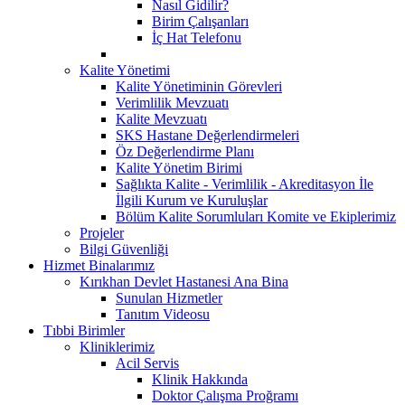
Nasıl Gidilir?
Birim Çalışanları
İç Hat Telefonu
Kalite Yönetimi
Kalite Yönetiminin Görevleri
Verimlilik Mevzuatı
Kalite Mevzuatı
SKS Hastane Değerlendirmeleri
Öz Değerlendirme Planı
Kalite Yönetim Birimi
Sağlıkta Kalite - Verimlilik - Akreditasyon İle
İlgili Kurum ve Kuruluşlar
Bölüm Kalite Sorumluları Komite ve Ekiplerimiz
Projeler
Bilgi Güvenliği
Hizmet Binalarımız
Kırıkhan Devlet Hastanesi Ana Bina
Sunulan Hizmetler
Tanıtım Videosu
Tıbbi Birimler
Kliniklerimiz
Acil Servis
Klinik Hakkında
Doktor Çalışma Proğramı