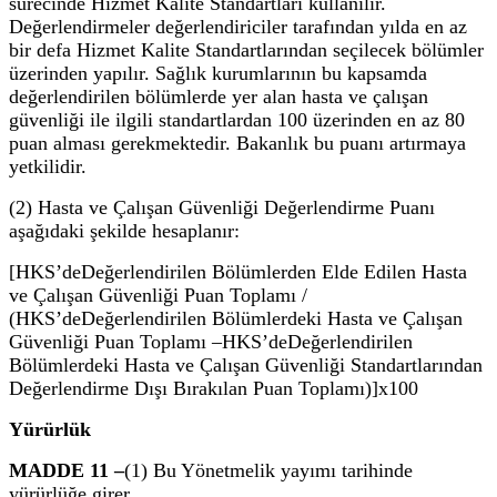
sürecinde Hizmet Kalite Standartları kullanılır.
Değerlendirmeler değerlendiriciler tarafından yılda en az
bir defa Hizmet Kalite Standartlarından seçilecek bölümler
üzerinden yapılır. Sağlık kurumlarının bu kapsamda
değerlendirilen bölümlerde yer alan hasta ve çalışan
güvenliği ile ilgili standartlardan 100 üzerinden en az 80
puan alması gerekmektedir. Bakanlık bu puanı artırmaya
yetkilidir.
(2) Hasta ve Çalışan Güvenliği Değerlendirme Puanı
aşağıdaki şekilde hesaplanır:
[
HKS’de
Değerlendirilen Bölümlerden Elde Edilen Hasta
ve Çalışan Güvenliği Puan Toplamı /
(
HKS’de
Değerlendirilen Bölümlerdeki Hasta ve Çalışan
Güvenliği Puan Toplamı –
HKS’de
Değerlendirilen
Bölümlerdeki Hasta ve Çalışan Güvenliği Standartlarından
Değerlendirme Dışı Bırakılan Puan Toplamı)]x100
Yürürlük
MADDE 11 –
(1) Bu Yönetmelik yayımı tarihinde
yürürlüğe girer.