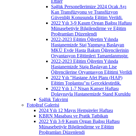
Ettiler
Sağlık Personellerimize 2024 Ocak Ayı
Kan Transfüzyonu ve Transfüzyon
Güvenliği Konusunda Eğitim Verildi.
2022 Yılı 3-9 Kasım Organ Bağışı Haftası
Münasebetiyle Bilgilendirme ve Eğitim
Proğramları Düzenlendi
2022-2023 Eğitim Öğretim Yılında
Hastanemizde Staj Yapmaya Başlayan
MKÜ Evde Hasta Bakım Öğrencilerinin
Oryantasyon Eğitimleri Tamamlanmıştır.
2022-2023 Eğitim Öğretim Yılında
Hastanemizde Staja Başlayan Lise
Öğrencilerine Oryantasyon Eğitimi Verildi
2022 Yılı "Hastane Afet Planı (HAP)
Eğitim Toplantısı"nı Gerçekleştirdik.
2022 Yılı 1-7 Nisan Kanser Haftası
Dolayısıyla Hastanemizde Stand Kuruldu
Sağlık Takvimi
Fotoğraf Galerisi
2024 Yılı 12 Mayıs Hemşireler Haftası
KBRN Masabaşı ve Pratik Tatbikatı
2022 Yılı 3-9 Kasım Organ Bağışı Haftası
Münasebetiyle Bilgilendirme ve Eğitim
Proğramları Düzenlendi