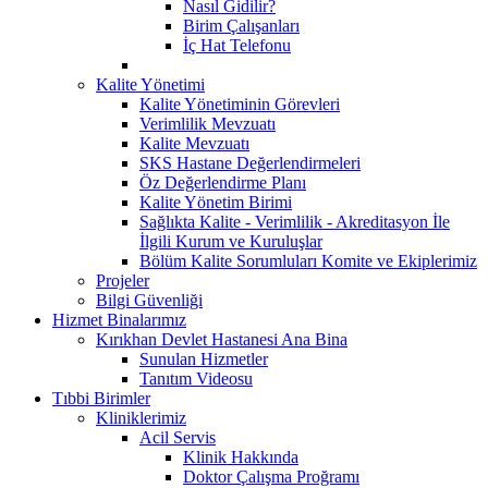
Nasıl Gidilir?
Birim Çalışanları
İç Hat Telefonu
Kalite Yönetimi
Kalite Yönetiminin Görevleri
Verimlilik Mevzuatı
Kalite Mevzuatı
SKS Hastane Değerlendirmeleri
Öz Değerlendirme Planı
Kalite Yönetim Birimi
Sağlıkta Kalite - Verimlilik - Akreditasyon İle
İlgili Kurum ve Kuruluşlar
Bölüm Kalite Sorumluları Komite ve Ekiplerimiz
Projeler
Bilgi Güvenliği
Hizmet Binalarımız
Kırıkhan Devlet Hastanesi Ana Bina
Sunulan Hizmetler
Tanıtım Videosu
Tıbbi Birimler
Kliniklerimiz
Acil Servis
Klinik Hakkında
Doktor Çalışma Proğramı