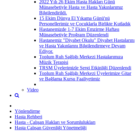
2022 Yılı 26 Ekim Hasta Hakları Günü
Münasebetiyle Hasta ve Hasta Yakınlarımız
Bilgilendirildi.
15 Ekim Dünya El Yıkama Günü'nü
Personellerimiz ve Çocuklarla Birlikte Kutladık
Hastanemizde 1-7 Ekim Emzirme Haftası
Münasebetiyle Proğram Düzenlendi
Hastanemiz "Diyabet Okulu" Diyabet Hastalarını
ve Hasta Yakınlarını Bilgilendirmeye Devam
Ediyor.
Toplum Ruh Sağlığı Merkezi Hastalarımıza
Müzik Terapisi
TRSM Üyelerimizle Sergi Etkinliği Düzenlendi
Toplum Ruh Sağlığı Merkezi Üyelerimize Gitar
ve Bağlama Kursu Faaliyetimiz
Video
Yönlendirme
Hasta Rehberi
Hasta - Çalışan Hakları ve Sorumlulukları
Hasta Çalışan Güvenliği Yönetmeliği