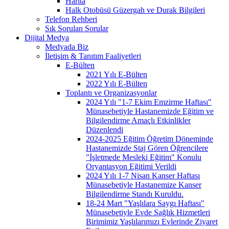
Harita
Halk Otobüsü Güzergah ve Durak Bilgileri
Telefon Rehberi
Sık Sorulan Sorular
Dijital Medya
Medyada Biz
İletişim & Tanıtım Faaliyetleri
E-Bülten
2021 Yılı E-Bülten
2022 Yılı E-Bülten
Toplantı ve Organizasyonlar
2024 Yılı "1-7 Ekim Emzirme Haftası"
Münasebetiyle Hastanemizde Eğitim ve
Bilgilendirme Amaçlı Etkinlikler
Düzenlendi
2024-2025 Eğitim Öğretim Döneminde
Hastanemizde Staj Gören Öğrencilere
"İşletmede Mesleki Eğitim" Konulu
Oryantasyon Eğitimi Verildi
2024 Yılı 1-7 Nisan Kanser Haftası
Münasebetiyle Hastanemize Kanser
Bilgilendirme Standı Kuruldu.
18-24 Mart "Yaşlılara Saygı Haftası"
Münasebetiyle Evde Sağlık Hizmetleri
Birimimiz Yaşlılarımızı Evlerinde Ziyaret