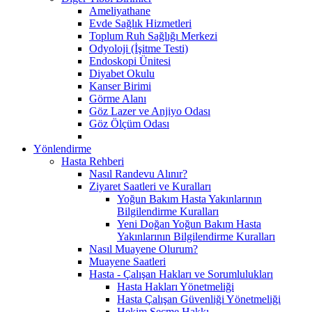
Ameliyathane
Evde Sağlık Hizmetleri
Toplum Ruh Sağlığı Merkezi
Odyoloji (İşitme Testi)
Endoskopi Ünitesi
Diyabet Okulu
Kanser Birimi
Görme Alanı
Göz Lazer ve Anjiyo Odası
Göz Ölçüm Odası
Yönlendirme
Hasta Rehberi
Nasıl Randevu Alınır?
Ziyaret Saatleri ve Kuralları
Yoğun Bakım Hasta Yakınlarının
Bilgilendirme Kuralları
Yeni Doğan Yoğun Bakım Hasta
Yakınlarının Bilgilendirme Kuralları
Nasıl Muayene Olurum?
Muayene Saatleri
Hasta - Çalışan Hakları ve Sorumlulukları
Hasta Hakları Yönetmeliği
Hasta Çalışan Güvenliği Yönetmeliği
Hekim Seçme Hakkı