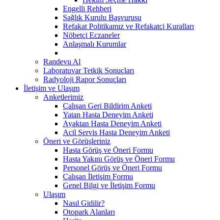
Engelli Rehberi
Sağlık Kurulu Başvurusu
Refakat Politikamız ve Refakatçi Kuralları
Nöbetçi Eczaneler
Anlaşmalı Kurumlar
Randevu Al
Laboratuvar Tetkik Sonuçları
Radyoloji Rapor Sonuçları
İletişim ve Ulaşım
Anketlerimiz
Çalışan Geri Bildirim Anketi
Yatan Hasta Deneyim Anketi
Ayaktan Hasta Deneyim Anketi
Acil Servis Hasta Deneyim Anketi
Öneri ve Görüşleriniz
Hasta Görüş ve Öneri Formu
Hasta Yakını Görüş ve Öneri Formu
Personel Görüş ve Öneri Formu
Çalışan İletişim Formu
Genel Bilgi ve İletişim Formu
Ulaşım
Nasıl Gidilir?
Otopark Alanları