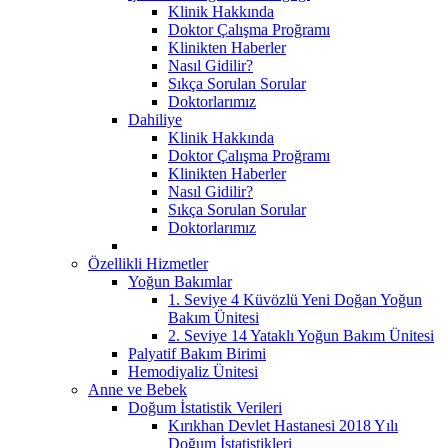
Klinik Hakkında
Doktor Çalışma Proğramı
Klinikten Haberler
Nasıl Gidilir?
Sıkça Sorulan Sorular
Doktorlarımız
Dahiliye
Klinik Hakkında
Doktor Çalışma Proğramı
Klinikten Haberler
Nasıl Gidilir?
Sıkça Sorulan Sorular
Doktorlarımız
Özellikli Hizmetler
Yoğun Bakımlar
1. Seviye 4 Küvözlü Yeni Doğan Yoğun
Bakım Ünitesi
2. Seviye 14 Yataklı Yoğun Bakım Ünitesi
Palyatif Bakım Birimi
Hemodiyaliz Ünitesi
Anne ve Bebek
Doğum İstatistik Verileri
Kırıkhan Devlet Hastanesi 2018 Yılı
Doğum İstatistikleri